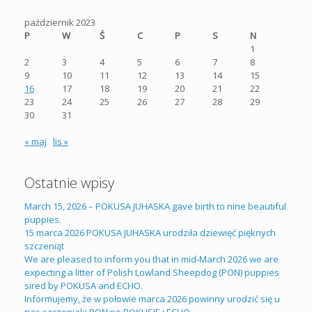
INNAMORATA Banciarnia FCI). ORSA była szóstym Bergamasco w
naszej hodowli i zarazem trzecim pokoleniem tej niezwykłej rasy
październik 2023
urodzonym u nas. Była piękną i kochaną towarzyszką […]
P
W
Ś
C
P
S
N
1
2
3
4
5
6
7
8
9
10
11
12
13
14
15
16
17
18
19
20
21
22
23
24
25
26
27
28
29
30
31
« maj
lis »
Ostatnie wpisy
March 15, 2026 – POKUSA JUHASKA gave birth to nine beautiful
puppies.
15 marca 2026 POKUSA JUHASKA urodziła dziewięć pięknych
szczeniąt
We are pleased to inform you that in mid-March 2026 we are
expecting a litter of Polish Lowland Sheepdog (PON) puppies
sired by POKUSA and ECHO.
Informujemy, że w połowie marca 2026 powinny urodzić się u