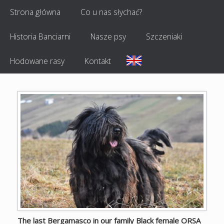
Strona główna
Co u nas słychać?
Historia Banciarni
Nasze psy
Szczeniaki
Hodowane rasy
Kontakt
The last Bergamasco in our family Black female ORSA