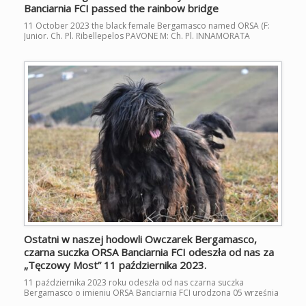
Banciarnia FCI passed the rainbow bridge
11 October 2023 the black female Bergamasco named ORSA (F:
Junior. Ch. Pl. Ribellepelos PAVONE M: Ch. Pl. INNAMORATA
Banciarnia FCI) has passed away She was the sixth Bergamasco in
our breeding and the third generation of the unusual breed born
at us. She was beautiful and lovely partner of our lives and a good
[…]
Ostatni w naszej hodowli Owczarek Bergamasco,
czarna suczka ORSA Banciarnia FCI odeszła od nas za
„Tęczowy Most” 11 października 2023.
11 października 2023 roku odeszła od nas czarna suczka
Bergamasco o imieniu ORSA Banciarnia FCI urodzona 05 września
2013 roku ( O: Mł. Ch. Pl. Ribellepelos PAVONE M: Ch. Pl.