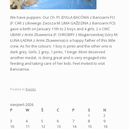
We have puppies. Our Ch. Pl. IDYLLA BACÓWA z Banciarni FCI
(F: CAR z Liliowego Zacisza M: LIMA GAŹDZINA z Banciarni FCI)
gave a birth on January 11th to 2 boys and 4 girls. 2 x CWC
UBAW z Armii Zbawienia (F: CHROBRY z Magierowskiej Góry M:
ŁUNA ŁADNA z Armii Zbawienia) is a happy father of this little
crew. As for the colours: 1 boy is pinto and the other one is
dark grey. Girls: 2 grey, 1 pinto, 1 beige. Mom deserved
another medal, is doing great and is very engaged into
feeding and taking care of her kids. Feel invited to visit
Banciarnia.
Posted in
Events
.
sierpień 2026
P
W
Ś
C
P
S
N
1
2
3
4
5
6
7
8
9
10
11
12
13
14
15
16