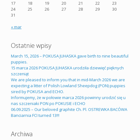
17
18
19
20
21
22
23
24
25
26
27
28
29
30
31
« mar
Ostatnie wpisy
March 15, 2026 – POKUSA JUHASKA gave birth to nine beautiful
puppies.
15 marca 2026 POKUSA JUHASKA urodziła dziewięć pięknych
szczeniąt
We are pleased to inform you that in mid-March 2026 we are
expecting a litter of Polish Lowland Sheepdog (PON) puppies
sired by POKUSA and ECHO.
Informujemy, że w połowie marca 2026 powinny urodzić się u
nas szczeniaki PON po POKUSIE i ECHO
06.09.2025 – Our beloved graphite Ch. Pl. OSTREWKA BACÓWA
Banciarnia FCI turned 13!!!
Archiwa