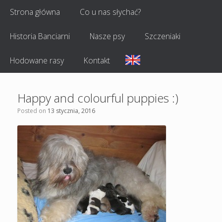
Strona główna
Co u nas słychać?
Historia Banciarni
Nasze psy
Szczeniaki
Hodowane rasy
Kontakt
Happy and colourful puppies :)
Posted on
13 stycznia, 2016